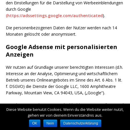
den Einstellungen für die Darstellung von Werbeeinblendungen
durch Google
(https://adssettings.google.com/authenticated
).
Die personenbezogenen Daten der Nutzer werden nach 14
Monaten gelöscht oder anonymisiert.
Google Adsense mit personalisierten
Anzeigen
Wir nutzen auf Grundlage unserer berechtigten Interessen (d.h.
Interesse an der Analyse, Optimierung und wirtschaftlichem
Betrieb unseres Onlineangebotes im Sinne des Art. 6 Abs. 1 lit.
f. DSGVO) die Dienste der Google LLC, 1600 Amphitheatre
Parkway, Mountain View, CA 94043, USA, („Google“).
Google ist unter dem Privacy-Shield-Abkommen zertifiziert und
Diese Website benutzt Cookies. Wenn du die Website weiter nutzt,
bietet hierdurch eine Garantie, das europäische
gehen wir von deinem Einverständnis aus.
Datenschutzrecht einzuhalten
(
https://www.privacyshield.gov/participant?
OK
Nein
Datenschutzerklärung